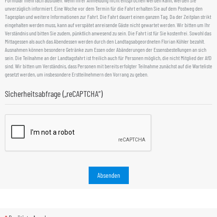
Formular mehrfach ausfüllen. Wenn Ihrer Anmeldung nicht entsprochen werden kann, werden Sie
unverzüglich informiert. Eine Woche vor dem Termin für die Fahrt erhalten Sie auf dem Postweg den
Tagesplan und weitere Informationen zur Fahrt. Die Fahrt dauert einen ganzen Tag. Da der Zeitplan strikt
eingehalten werden muss, kann auf verspätet anreisende Gäste nicht gewartet werden. Wir bitten um Ihr
Verständnis und bitten Sie zudem, pünktlich anwesend zu sein. Die Fahrt ist für Sie kostenfrei. Sowohl das
Mittagessen als auch das Abendessen werden durch den Landtagsabgeordneten Florian Köhler bezahlt.
Ausnahmen können besondere Getränke zum Essen oder Abänderungen der Essensbestellungen an sich
sein. Die Teilnahme an der Landtagsfahrt ist freilich auch für Personen möglich, die nicht Mitglied der AfD
sind. Wir bitten um Verständnis, dass Personen mit bereits erfolgter Teilnahme zunächst auf die Warteliste
gesetzt werden, um insbesondere Erstteilnehmern den Vorrang zu geben.
Sicherheitsabfrage („reCAPTCHA“)