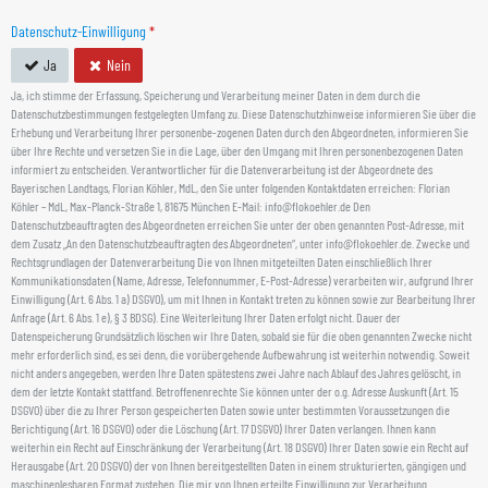
Datenschutz-Einwilligung
*
Ja
Nein
Ja, ich stimme der Erfassung, Speicherung und Verarbeitung meiner Daten in dem durch die
Datenschutzbestimmungen festgelegten Umfang zu. Diese Datenschutzhinweise informieren Sie über die
Erhebung und Verarbeitung Ihrer personenbe-zogenen Daten durch den Abgeordneten, informieren Sie
über Ihre Rechte und versetzen Sie in die Lage, über den Umgang mit Ihren personenbezogenen Daten
informiert zu entscheiden. Verantwortlicher für die Datenverarbeitung ist der Abgeordnete des
Bayerischen Landtags, Florian Köhler, MdL, den Sie unter folgenden Kontaktdaten erreichen: Florian
Köhler – MdL, Max-Planck-Straße 1, 81675 München E-Mail: info@flokoehler.de Den
Datenschutzbeauftragten des Abgeordneten erreichen Sie unter der oben genannten Post-Adresse, mit
dem Zusatz „An den Datenschutzbeauftragten des Abgeordneten“, unter info@flokoehler.de. Zwecke und
Rechtsgrundlagen der Datenverarbeitung Die von Ihnen mitgeteilten Daten einschließlich Ihrer
Kommunikationsdaten (Name, Adresse, Telefonnummer, E-Post-Adresse) verarbeiten wir, aufgrund Ihrer
Einwilligung (Art. 6 Abs. 1 a) DSGVO), um mit Ihnen in Kontakt treten zu können sowie zur Bearbeitung Ihrer
Anfrage (Art. 6 Abs. 1 e), § 3 BDSG). Eine Weiterleitung Ihrer Daten erfolgt nicht. Dauer der
Datenspeicherung Grundsätzlich löschen wir Ihre Daten, sobald sie für die oben genannten Zwecke nicht
mehr erforderlich sind, es sei denn, die vorübergehende Aufbewahrung ist weiterhin notwendig. Soweit
nicht anders angegeben, werden Ihre Daten spätestens zwei Jahre nach Ablauf des Jahres gelöscht, in
dem der letzte Kontakt stattfand. Betroffenenrechte Sie können unter der o.g. Adresse Auskunft (Art. 15
DSGVO) über die zu Ihrer Person gespeicherten Daten sowie unter bestimmten Voraussetzungen die
Berichtigung (Art. 16 DSGVO) oder die Löschung (Art. 17 DSGVO) Ihrer Daten verlangen. Ihnen kann
weiterhin ein Recht auf Einschränkung der Verarbeitung (Art. 18 DSGVO) Ihrer Daten sowie ein Recht auf
Herausgabe (Art. 20 DSGVO) der von Ihnen bereitgestellten Daten in einem strukturierten, gängigen und
maschinenlesbaren Format zustehen. Die mir von Ihnen erteilte Einwilligung zur Verarbeitung