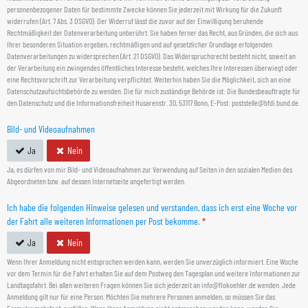
personenbezogener Daten für bestimmte Zwecke können Sie jederzeit mit Wirkung für die Zukunft
widerrufen (Art. 7 Abs. 3 DSGVO). Der Widerruf lässt die zuvor auf der Einwilligung beruhende
Rechtmäßigkeit der Datenverarbeitung unberührt. Sie haben ferner das Recht, aus Gründen, die sich aus
Ihrer besonderen Situation ergeben, rechtmäßigen und auf gesetzlicher Grundlage erfolgenden
Datenverarbeitungen zu widersprechen (Art. 21 DSGVO). Das Widerspruchsrecht besteht nicht, soweit an
der Verarbeitung ein zwingendes öffentliches Interesse besteht, welches Ihre Interessen überwiegt oder
eine Rechtsvorschrift zur Verarbeitung verpflichtet. Weiterhin haben Sie die Möglichkeit, sich an eine
Datenschutzaufsichtsbehörde zu wenden. Die für mich zuständige Behörde ist: Die Bundesbeauftragte für
den Datenschutz und die Informationsfreiheit Husarenstr. 30, 53117 Bonn, E-Post: poststelle@bfdi.bund.de.
Bild- und Videoaufnahmen
Ja
Nein
Ja, es dürfen von mir Bild- und Videoaufnahmen zur Verwendung auf Seiten in den sozialen Medien des
Abgeordneten bzw. auf dessen Internetseite angefertigt werden.
Ich habe die folgenden Hinweise gelesen und verstanden, dass ich erst eine Woche vor
der Fahrt alle weiteren Informationen per Post bekomme.
*
Ja
Nein
Wenn Ihrer Anmeldung nicht entsprochen werden kann, werden Sie unverzüglich informiert. Eine Woche
vor dem Termin für die Fahrt erhalten Sie auf dem Postweg den Tagesplan und weitere Informationen zur
Landtagsfahrt. Bei allen weiteren Fragen können Sie sich jederzeit an info@flokoehler.de wenden. Jede
Anmeldung gilt nur für eine Person. Möchten Sie mehrere Personen anmelden, so müssen Sie das